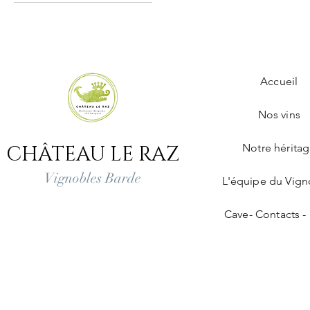
Élevés en Barrique
IGP Périgord
Fruité et Gourmand
Accueil
Nos vins
CHÂTEAU LE RAZ
Notre hérita
Vignobles Barde
L'équipe du Vign
Cave- Contacts - 
Mentions légales
Livraisons