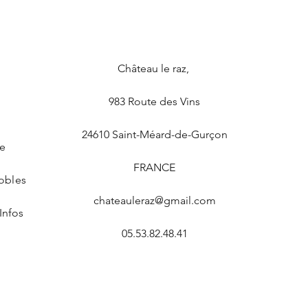
Château le raz
,
983 Route des Vins
24610
Saint-Méard-de-Gurçon
ge
FRANCE
obles
chateauleraz@gmail.com
Infos
05.53.82.48.41
Politique de confidentialité et conditions générales d'ultilisation