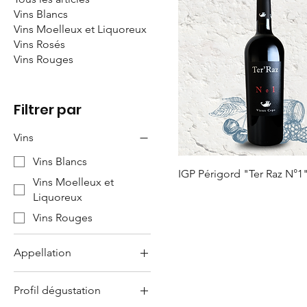
Vins Blancs
Vins Moelleux et Liquoreux
Vins Rosés
Vins Rouges
Filtrer par
Vins
Vins Blancs
IGP Périgord "Ter Raz N°
Vins Moelleux et
Liquoreux
Vins Rouges
Appellation
AOP Montravel /Côtes
Profil dégustation
de Montravel/Hauts
Montravel