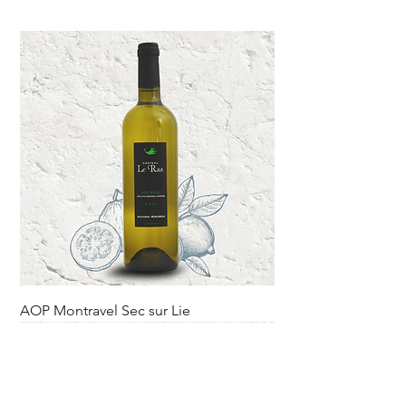
AOP Montravel Sec sur Lie
Rupture sur le domaine.
Nouveauté