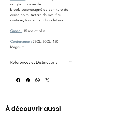
sanglier, tomme de
brebis accompagné de confiture de
cerise noire, tartare de bœuf au
couteau, fondant au chocolat noir
Garde :
15 ans et plus.
Contenance :
75CL, 50CL, 150
Magnum.
Références et Distinctions
Concours des vins de Bergerac et
Duras : Trophée du vigneron de
l’année
À découvrir aussi