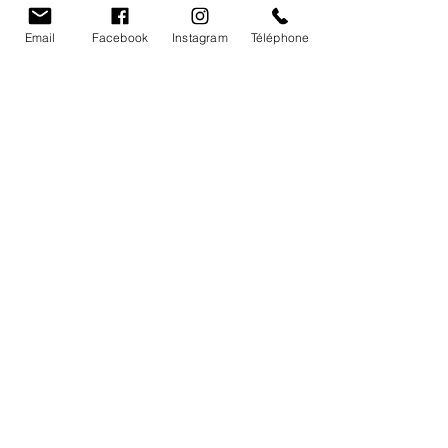
Vignobles Barde
Email
Facebook
Instagram
Téléphone
Accueil
Nos vins
Notre héritage
L'équipe du Vignobles
Cave- Contacts - Infos
Château le raz
,
983 Route des Vins
24610
Saint-Méard-de-Gurçon FRANCE
chateauleraz@gmail.com
05.53.82.48.41