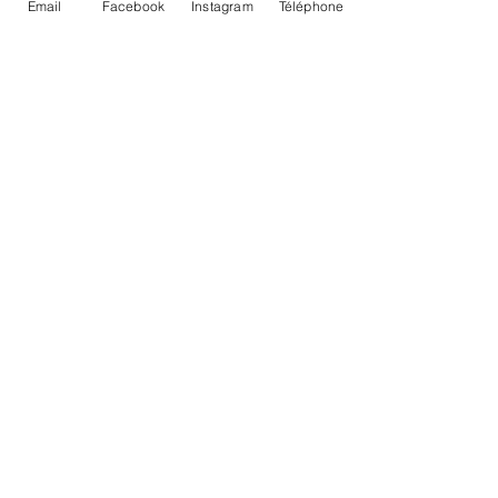
Email
Facebook
Instagram
Téléphone
IGP Périgord "L'Entre-Coeur" Rosé
CHÂTEAU LE RAZ
Vignobles Barde
Accueil
Nos vins