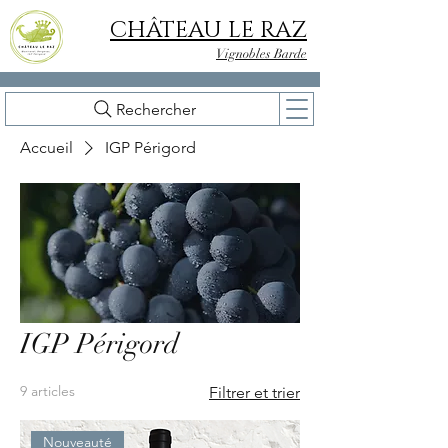
CHÂTEAU LE RAZ
Vignobles Barde
Rechercher
Accueil
IGP Périgord
IGP Périgord
9 articles
Filtrer et trier
Nouveauté