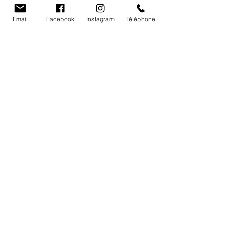
Vignobles Barde
Email
Facebook
Instagram
Téléphone
Accueil
Nos vins
Notre héritage
L'équipe du Vignobles
Cave- Contacts - Infos
Château le raz
,
983 Route des Vins
24610
Saint-Méard-de-Gurçon FRANCE
chateauleraz@gmail.com
05.53.82.48.41