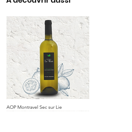
À découvrir aussi
AOP Montravel Sec sur Lie
Rupture sur le domaine.
Nouveauté