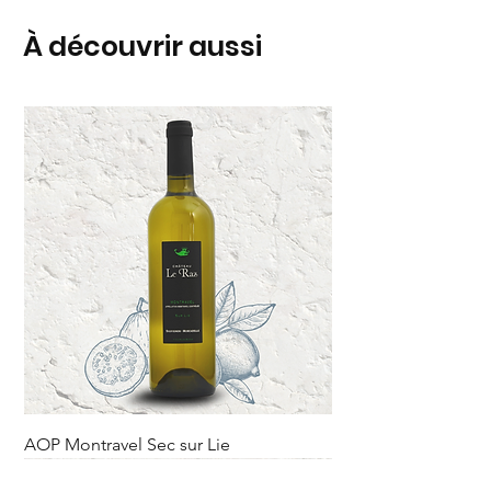
À découvrir aussi
AOP Montravel Sec sur Lie
Rupture sur le domaine.
Nouveauté