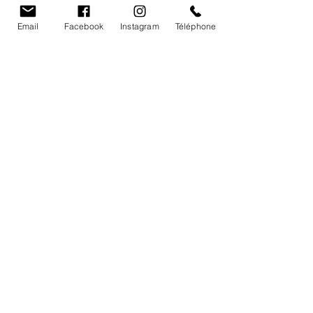
Vignobles Barde
Email
Facebook
Instagram
Téléphone
Accueil
Nos vins
Notre héritage
L'équipe du Vignobles
Cave- Contacts - Infos
Château le raz
,
983 Route des Vins
24610
Saint-Méard-de-Gurçon FRANCE
chateauleraz@gmail.com
05.53.82.48.41