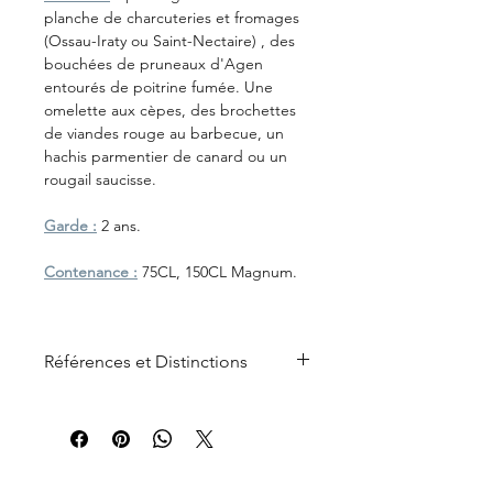
planche de charcuteries et fromages
(Ossau-Iraty ou Saint-Nectaire) , des
bouchées de pruneaux d'Agen
entourés de poitrine fumée. Une
omelette aux cèpes, des brochettes
de viandes rouge au barbecue, un
hachis parmentier de canard ou un
rougail saucisse.
Garde :
2 ans.
Contenance :
75CL, 150CL Magnum.
Références et Distinctions
Médaille d'Or au "Concours Général
Agricole de Paris 2026"