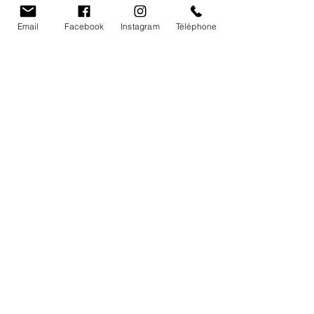
Vignobles Barde
Email
Facebook
Instagram
Téléphone
Accueil
Nos vins
Notre héritage
L'équipe du Vignobles
Cave- Contacts - Infos
Château le raz
,
983 Route des Vins
24610
Saint-Méard-de-Gurçon FRANCE
chateauleraz@gmail.com
05.53.82.48.41