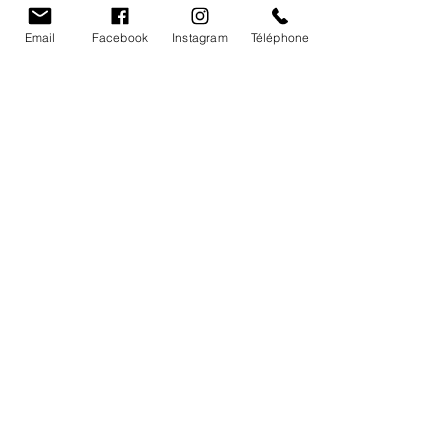
Vignobles Barde
Email
Facebook
Instagram
Téléphone
Accueil
Nos vins
Notre héritage
L'équipe du Vignobles
Cave- Contacts - Infos
Château le raz
,
983 Route des Vins
24610
Saint-Méard-de-Gurçon FRANCE
chateauleraz@gmail.com
05.53.82.48.41