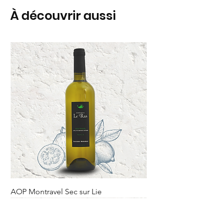
À découvrir aussi
AOP Montravel Sec sur Lie
Rupture sur le domaine.
Nouveauté