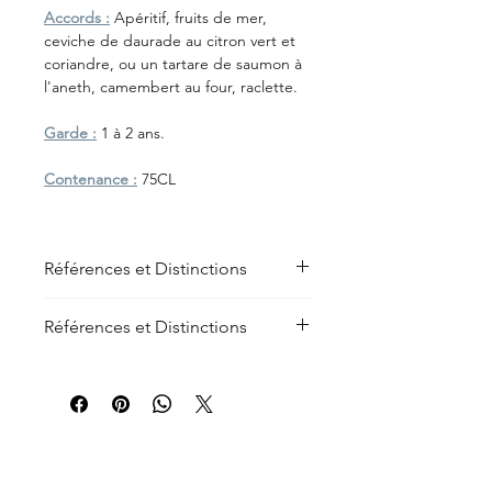
Accords :
Apéritif, fruits de mer,
ceviche de daurade au citron vert et
coriandre, ou un tartare de saumon à
l'aneth, camembert au four, raclette.
Garde :
1 à 2 ans.
Contenance :
75CL
Références et Distinctions
Références et Distinctions
Médaille d'Or au Concours des Vins
de Bergerac et Duras 2026.