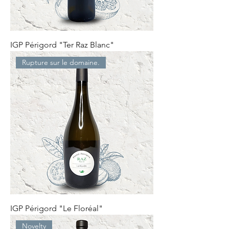
IGP Périgord "Ter Raz Blanc"
Rupture sur le domaine.
IGP Périgord "Le Floréal"
Novelty