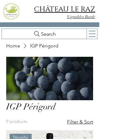
CHÂTEAU LE RAZ
Vignobles Barde
Search
Home
IGP Périgord
IGP Périgord
9 products
Filter & Sort
Novelty