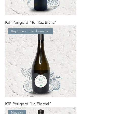
IGP Périgord "Ter Raz Blanc"
Rupture sur le domaine.
IGP Périgord "Le Floréal"
Novelty